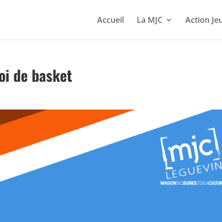
Accueil
La MJC
Action Je
oi de basket